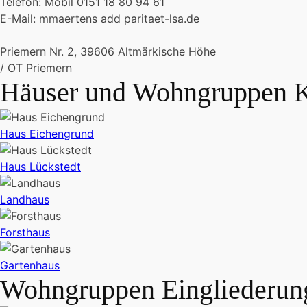
Telefon: Mobil 0151 18 80 94 61
E-Mail: mmaertens add paritaet-lsa.de
Priemern Nr. 2, 39606 Altmärkische Höhe
/ OT Priemern
Häuser und Wohngruppen Ki
Haus Eichengrund
Haus Lückstedt
Landhaus
Forsthaus
Gartenhaus
Wohngruppen Eingliederung