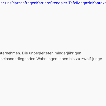
er uns
Platzanfragen
Karriere
Stendaler Tafel
Magazin
Kontakt
nternehmen. Die unbegleiteten minderjährigen
eneinanderliegenden Wohnungen leben bis zu zwölf junge